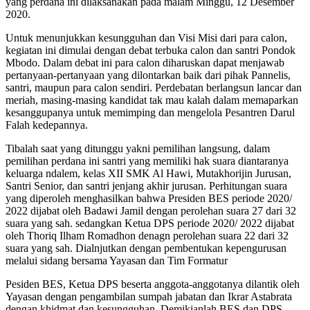
yang perdana ini dilaksanakan pada malam Minggu, 12 Desember
2020.
Untuk menunjukkan kesungguhan dan Visi Misi dari para calon,
kegiatan ini dimulai dengan debat terbuka calon dan santri Pondok
Mbodo. Dalam debat ini para calon diharuskan dapat menjawab
pertanyaan-pertanyaan yang dilontarkan baik dari pihak Pannelis,
santri, maupun para calon sendiri. Perdebatan berlangsun lancar dan
meriah, masing-masing kandidat tak mau kalah dalam memaparkan
kesanggupanya untuk memimping dan mengelola Pesantren Darul
Falah kedepannya.
Tibalah saat yang ditunggu yakni pemilihan langsung, dalam
pemilihan perdana ini santri yang memiliki hak suara diantaranya
keluarga ndalem, kelas XII SMK Al Hawi, Mutakhorijin Jurusan,
Santri Senior, dan santri jenjang akhir jurusan. Perhitungan suara
yang diperoleh menghasilkan bahwa Presiden BES periode 2020/
2022 dijabat oleh Badawi Jamil dengan perolehan suara 27 dari 32
suara yang sah. sedangkan Ketua DPS periode 2020/ 2022 dijabat
oleh Thoriq Ilham Romadhon denagn perolehan suara 22 dari 32
suara yang sah. Dialnjutkan dengan pembentukan kepengurusan
melalui sidang bersama Yayasan dan Tim Formatur
Pesiden BES, Ketua DPS beserta anggota-anggotanya dilantik oleh
Yayasan dengan pengambilan sumpah jabatan dan Ikrar Astabrata
dengan khidmat dan kesungguhan. Demikianlah BES dan DPS