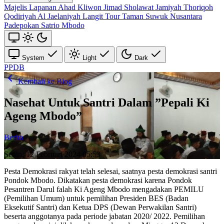
Majelis Lapanan Ahad Kliwon Jimad Sholawat
Jamiyah Thoriqoh
Qodiriyah Al Jaelaniyah
Langit Tour
Taman Suwuk Nusantara
Padepokan Satrio Mbodo
System
Light
Dark
PPDB
Kembali ke Blog
Nasehat Untuk Santri Dalam ”Pepali Ki
Ageng Mbodo”
Berita
Senin, 12 Februari 2024 05:53
Pesta Demokrasi rakyat telah selesai, saatnya pesta demokrasi santri
Pondok Mbodo. Dikatakan pesta demokrasi karena Pondok
Pesantren Darul falah Ki Ageng Mbodo mengadakan PEMILU
(Pemilihan Umum) untuk pemilihan Presiden BES (Badan
Eksekutif Santri) dan Ketua DPS (Dewan Perwakilan Santri)
beserta anggotanya pada periode jabatan 2020/ 2022. Pemilihan