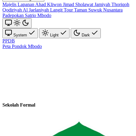
Majelis Lapanan Ahad Kliwon Jimad Sholawat
Jamiyah Thoriqoh
Qodiriyah Al Jaelaniyah
Langit Tour
Taman Suwuk Nusantara
Padepokan Satrio Mbodo
System
Light
Dark
PPDB
Peta Pondok Mbodo
Sekolah Formal